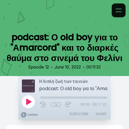
podcast: Ο old boy για το
"Αmarcord" και το διαρκές
θαύμα στο σινεμά του Φελίνι
•
•
Episode 12
June 10, 2022
00:11:32
Η διπλή ζωή των ταινιών
1x
00:00
/
00:11:32
SUBSCRIBE
SHARE