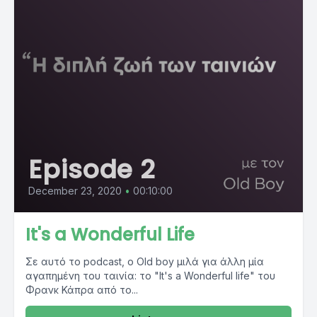
Episode 2
December 23, 2020
•
00:10:00
It's a Wonderful Life
Σε αυτό το podcast, ο Old boy μιλά για άλλη μία
αγαπημένη του ταινία: το "It's a Wonderful life" του
Φρανκ Κάπρα από το...