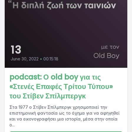
13
June 30, 2022
•
00:15:18
podcast: Ο old boy για τις
«Στενές Επαφές Τρίτου Τύπου»
του Στίβεν Σπίλμπεργκ
Στα 1977 ο Στίβεν Σπίλμπεργκ χρησιμοποιεί την
επιστημονική φαντασία ως το όχημα για να αφηγηθεί
και να εικονογραφήσει μια ιστορία, μέσα στην οποία
ο...