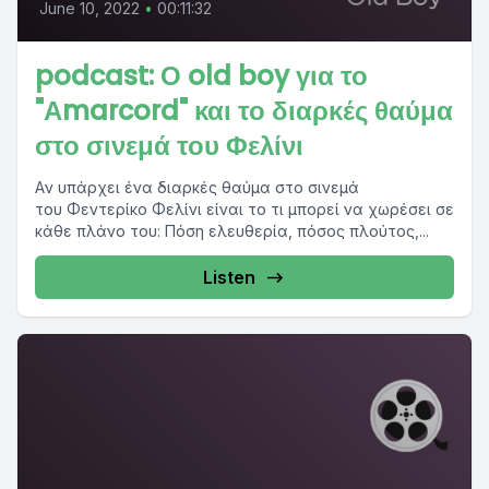
June 10, 2022
•
00:11:32
podcast: Ο old boy για το
"Αmarcord" και το διαρκές θαύμα
στο σινεμά του Φελίνι
Aν υπάρχει ένα διαρκές θαύμα στο σινεμά
του Φεντερίκο Φελίνι είναι το τι μπορεί να χωρέσει σε
κάθε πλάνο του: Πόση ελευθερία, πόσος πλούτος,...
Listen