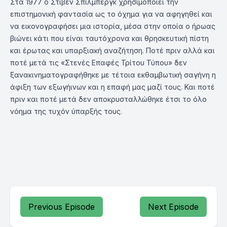
Στα 1977 ο Στίβεν Σπίλμπεργκ χρησιμοποιεί την
επιστημονική φαντασία ως το όχημα για να αφηγηθεί και
να εικονογραφήσει μια ιστορία, μέσα στην οποία ο ήρωας
βιώνει κάτι που είναι ταυτόχρονα και θρησκευτική πίστη
και έρωτας και υπαρξιακή αναζήτηση. Ποτέ πριν αλλά και
ποτέ μετά τις «Στενές Επαφές Τρίτου Τύπου» δεν
ξανακινηματογραφήθηκε με τέτοια εκθαμβωτική σαγήνη η
άφιξη των εξωγήινων και η επαφή μας μαζί τους. Και ποτέ
πριν και ποτέ μετά δεν αποκρυσταλλώθηκε έτσι το όλο
νόημα της τυχόν ύπαρξής τους.
Previous Episode
Next Episode