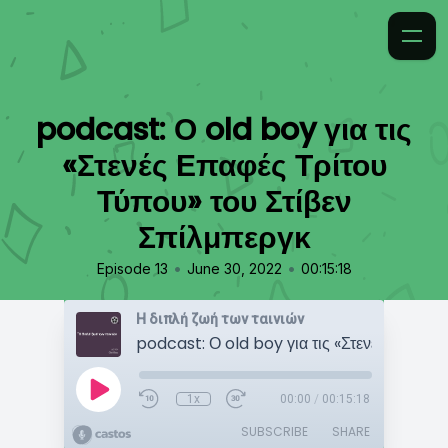
podcast: Ο old boy για τις
«Στενές Επαφές Τρίτου
Τύπου» του Στίβεν
Σπίλμπεργκ
•
•
Episode 13
June 30, 2022
00:15:18
Η διπλή ζωή των ταινιών
1x
00:00
/
00:15:18
SUBSCRIBE
SHARE