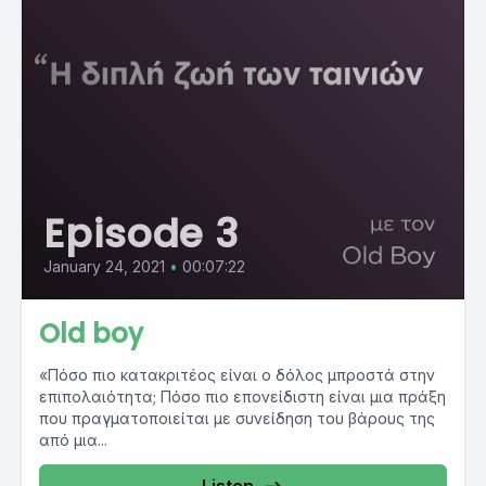
Episode 3
January 24, 2021
•
00:07:22
Old boy
«Πόσο πιο κατακριτέος είναι ο δόλος μπροστά στην
επιπολαιότητα; Πόσο πιο επονείδιστη είναι μια πράξη
που πραγματοποιείται με συνείδηση του βάρους της
από μια...